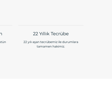
ün
22 Yıllık Tecrübe
üstün
22 yılı aşan tecrübemiz ile durumlara
tamamen hakimiz.