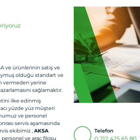
veriyoruz
A ve ürünlerinin satış ve
 koymuş olduğu standart ve
n vermeden yerine
pazarlamasını sağlamaktır.
tini ilke edinmiş
acı yüzde yüz müşteri
onumuz ve personel
sonrası servis aşamasında
Telefon
vis ekibimiz ,
AKSA
0 212 425 65 80
ş personel ve araç filosu