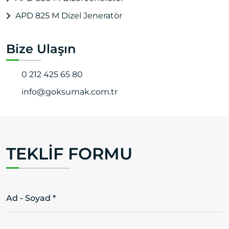
APD 825 M Dizel Jeneratör
Bize Ulaşın
0 212 425 65 80
info@goksumak.com.tr
TEKLIF FORMU
Ad - Soyad *