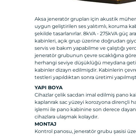
Aksa jeneratör grupları için akustik mühend
uygun geliştirilen ses yalıtımlı, koruma ka
şekilde tasarlanırlar. 8kVA - 275kVA güç ara
kabinleri, açık grup üzerine doğrudan giy
servis ve bakım yapabilme ve çalıştığı ye
jeneratör grubunun çevre sıcaklığına gör
herhangi seviye düşüklüğü meydana geti
kabinler dizayn edilmişdir. Kabinlerin çevr
testleri yapıldıktan sonra üretimi yapılmışt
YAPI BOYA
Cihazlar çelik sacdan imal edilmiş pano kab
kaplanrak sac yüzeyi korozyona dirençli hale
işlemi ile pano kabinine son derece dayanık
cihazlara ulaşmak kolaydır.
MONTAJ
Kontrol panosu, jeneratör grubu şasisi üzer