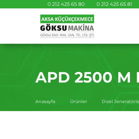
0 212 425 65 80
0 212 425 65 81
APD 2500 M D
Anasayfa
Ürünler
Dizel Jeneratörl