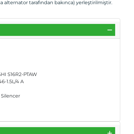
alternator tarafından bakınca) yerleştirilmiştir.
ISHI S16R2-PTAW
6-1.5L/4 A
 Silencer